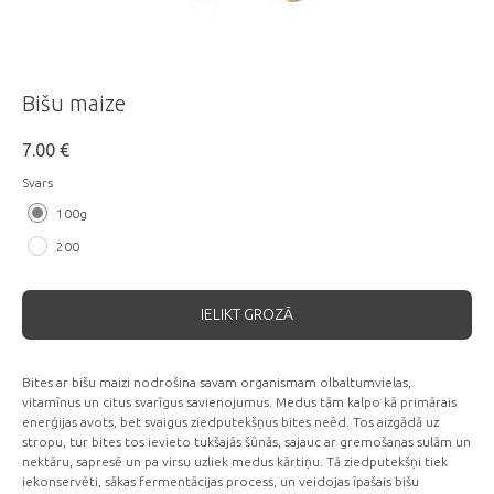
Bišu maize
7.00
€
Svars
100g
200
IELIKT GROZĀ
Bites ar bišu maizi nodrošina savam organismam olbaltumvielas,
vitamīnus un citus svarīgus savienojumus. Medus tām kalpo kā primārais
enerģijas avots, bet svaigus ziedputekšņus bites neēd. Tos aizgādā uz
stropu, tur bites tos ievieto tukšajās šūnās, sajauc ar gremošanas sulām un
nektāru, sapresē un pa virsu uzliek medus kārtiņu. Tā ziedputekšņi tiek
iekonservēti, sākas fermentācijas process, un veidojas īpašais bišu