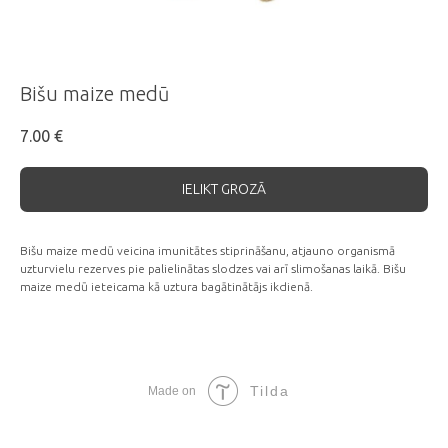
Bišu maize medū
7.00
€
IELIKT GROZĀ
Bišu maize medū veicina imunitātes stiprināšanu, atjauno organismā
uzturvielu rezerves pie palielinātas slodzes vai arī slimošanas laikā. Bišu
maize medū ieteicama kā uztura bagātinātājs ikdienā.
Tilda
Made on